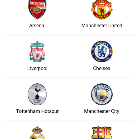
Arsenal
Manchester United
Liverpool
Chelsea
Tottenham Hotspur
Manchester City