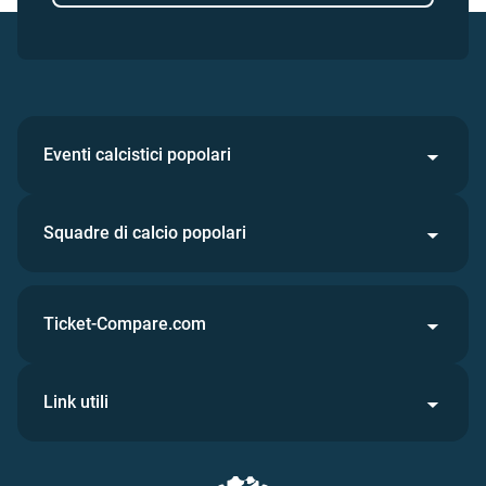
Eventi calcistici popolari
Squadre di calcio popolari
Ticket-Compare.com
Link utili