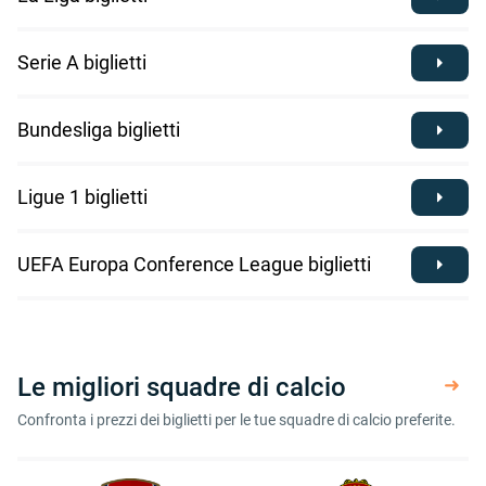
Serie A biglietti
Bundesliga biglietti
Ligue 1 biglietti
UEFA Europa Conference League biglietti
Le migliori squadre di calcio
Confronta i prezzi dei biglietti per le tue squadre di calcio preferite.