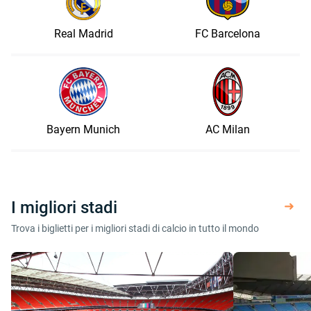
Real Madrid
FC Barcelona
Bayern Munich
AC Milan
I migliori stadi
Trova i biglietti per i migliori stadi di calcio in tutto il mondo