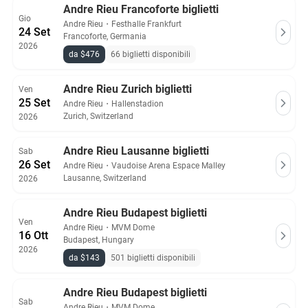
Andre Rieu Francoforte biglietti
Gio
Andre Rieu
・
Festhalle Frankfurt
24 Set
Francoforte, Germania
2026
da $476
66 biglietti disponibili
Andre Rieu Zurich biglietti
Ven
25 Set
Andre Rieu
・
Hallenstadion
Zurich, Switzerland
2026
Andre Rieu Lausanne biglietti
Sab
26 Set
Andre Rieu
・
Vaudoise Arena Espace Malley
Lausanne, Switzerland
2026
Andre Rieu Budapest biglietti
Ven
Andre Rieu
・
MVM Dome
16 Ott
Budapest, Hungary
2026
da $143
501 biglietti disponibili
Andre Rieu Budapest biglietti
Sab
Andre Rieu
・
MVM Dome