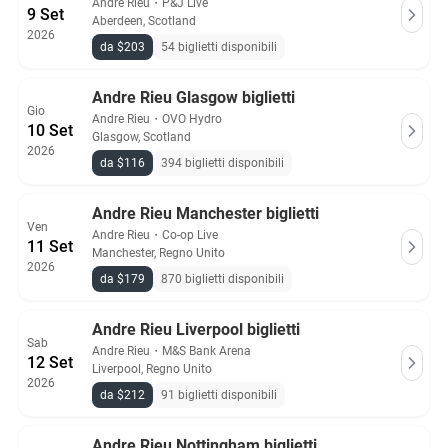
Andre Rieu
・
P&J Live
9 Set
Aberdeen, Scotland
2026
da $203
54 biglietti disponibili
Andre Rieu Glasgow biglietti
Gio
Andre Rieu
・
OVO Hydro
10 Set
Glasgow, Scotland
2026
da $116
394 biglietti disponibili
Andre Rieu Manchester biglietti
Ven
Andre Rieu
・
Co-op Live
11 Set
Manchester, Regno Unito
2026
da $179
870 biglietti disponibili
Andre Rieu Liverpool biglietti
Sab
Andre Rieu
・
M&S Bank Arena
12 Set
Liverpool, Regno Unito
2026
da $212
91 biglietti disponibili
Andre Rieu Nottingham biglietti