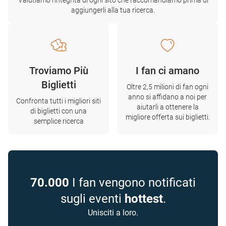
Valutiamo l'integrità di ogni sito che raccomandiamo prima di
aggiungerli alla tua ricerca.
Troviamo Più
I fan ci amano
Biglietti
Oltre 2,5 milioni di fan ogni
anno si affidano a noi per
Confronta tutti i migliori siti
aiutarli a ottenere la
di biglietti con una
migliore offerta sui biglietti.
semplice ricerca
70.000
I fan vengono notificati
sugli eventi
hottest
.
Unisciti a loro.