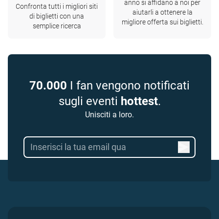
anno si affidano a noi per
Confronta tutti i migliori siti
aiutarli a ottenere la
di biglietti con una
migliore offerta sui biglietti.
semplice ricerca
70.000
I fan vengono notificati
sugli eventi
hottest
.
Unisciti a loro.