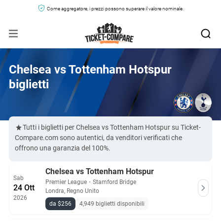
Come aggregatore, i prezzi possono superare il valore nominale.
Chelsea vs Tottenham Hotspur
biglietti
Tutti i biglietti per Chelsea vs Tottenham Hotspur su Ticket-
Compare.com sono autentici, da venditori verificati che
offrono una garanzia del 100%.
Chelsea vs Tottenham Hotspur
Sab
Premier League
・
Stamford Bridge
24 Ott
Londra, Regno Unito
2026
da $256
4,949 biglietti disponibili