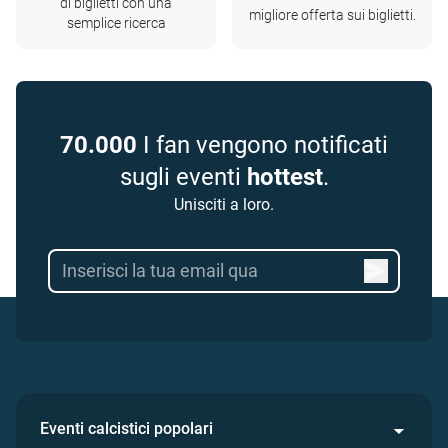
di biglietti con una
migliore offerta sui biglietti.
semplice ricerca
70.000
I fan vengono notificati
sugli eventi
hottest
.
Unisciti a loro.
Eventi calcistici popolari