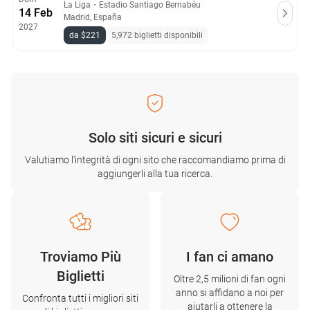
La Liga
・
Estadio Santiago Bernabéu
14 Feb
Madrid, España
2027
da $221
5,972 biglietti disponibili
Solo siti sicuri e sicuri
Valutiamo l'integrità di ogni sito che raccomandiamo prima di
aggiungerli alla tua ricerca.
Troviamo Più
I fan ci amano
Biglietti
Oltre 2,5 milioni di fan ogni
anno si affidano a noi per
Confronta tutti i migliori siti
aiutarli a ottenere la