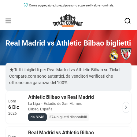
Come aggregatore, i prezzi possono superare il valore nominale.
Real Madrid vs Athletic Bilbao biglietti
Tutti i biglietti per Real Madrid vs Athletic Bilbao su Ticket-
Compare.com sono autentici, da venditori verificati che
offrono una garanzia del 100%.
Athletic Bilbao vs Real Madrid
Dom
La Liga
・
Estadio de San Mamés
6 Dic
Bilbao, España
2026
da $248
374 biglietti disponibili
Real Madrid vs Athletic Bilbao
Dom