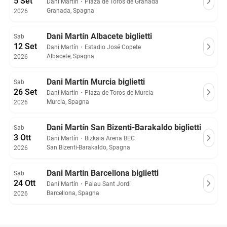
5 Set
Dani Martín
・
Plaza de Toros de Granada
Granada, Spagna
2026
Dani Martín Albacete biglietti
Sab
12 Set
Dani Martín
・
Estadio José Copete
Albacete, Spagna
2026
Dani Martín Murcia biglietti
Sab
26 Set
Dani Martín
・
Plaza de Toros de Murcia
Murcia, Spagna
2026
Dani Martín San Bizenti-Barakaldo biglietti
Sab
3 Ott
Dani Martín
・
Bizkaia Arena BEC
San Bizenti-Barakaldo, Spagna
2026
Dani Martín Barcellona biglietti
Sab
24 Ott
Dani Martín
・
Palau Sant Jordi
Barcellona, Spagna
2026