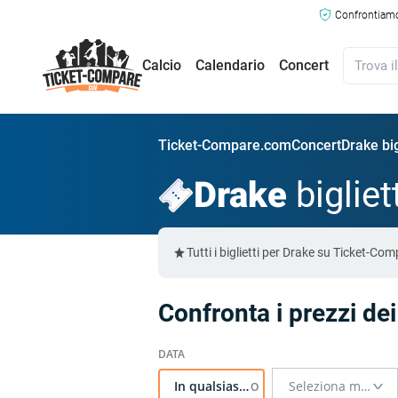
Confrontiamo 
Calcio
Calendario
Concert
Ticket-Compare.com
Concert
Drake big
Drake
bigliet
Tutti i biglietti per Drake su Ticket-C
Confronta i prezzi dei
In qualsiasi momento