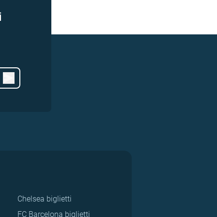
i
Chelsea biglietti
FC Barcelona biglietti