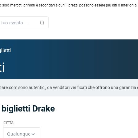
solo mercati primari e secondari sicuri. I prezzi possono essere più alti o inferiori a
lietti
ti
ompare.com sono autentici, da venditori verificati che offrono una garanzia
 biglietti Drake