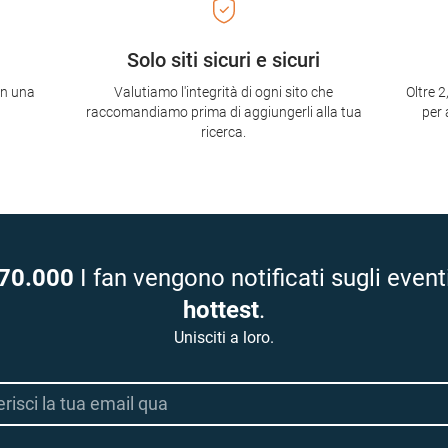
Solo siti sicuri e sicuri
con una
Valutiamo l'integrità di ogni sito che
Oltre 2
raccomandiamo prima di aggiungerli alla tua
per 
ricerca.
70.000
I fan vengono notificati sugli event
hottest
.
Unisciti a loro.