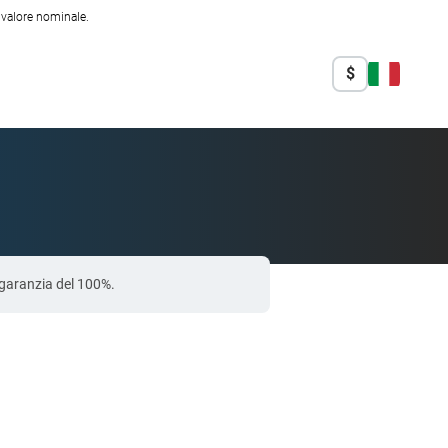
l valore nominale.
$
a garanzia del 100%.