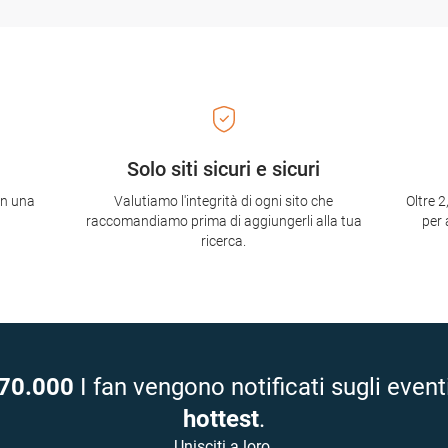
Solo siti sicuri e sicuri
con una
Valutiamo l'integrità di ogni sito che
Oltre 2
raccomandiamo prima di aggiungerli alla tua
per 
ricerca.
70.000
I fan vengono notificati sugli event
hottest
.
Unisciti a loro.