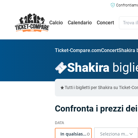
Confrontiamo 
Calcio
Calendario
Concert
Ticket-Compare.com
Concert
Shakira b
Shakira
bigli
Tutti i biglietti per Shakira su Ticket
Confronta i prezzi dei
In qualsiasi momento