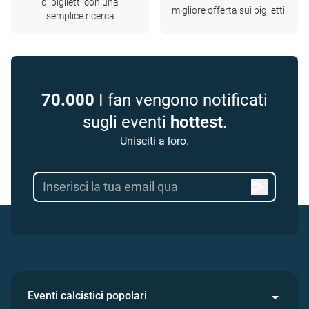
di biglietti con una
migliore offerta sui biglietti.
semplice ricerca
70.000
I fan vengono notificati
sugli eventi
hottest
.
Unisciti a loro.
Eventi calcistici popolari