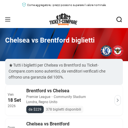
Come aggregatore, i prezzi possono superare il valore nominale.
Chelsea vs Brentford biglietti
Tutti i biglietti per Chelsea vs Brentford su Ticket-
Compare.com sono autentici, da venditori verificati che
offrono una garanzia del 100%.
Brentford vs Chelsea
Ven
Premier League
・
Community Stadium
18 Set
Londra, Regno Unito
2026
da $229
378 biglietti disponibili
Chelsea vs Brentford
Dom