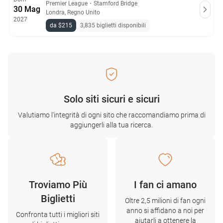
Premier League
・
Stamford Bridge
30 Mag
Londra, Regno Unito
2027
da $215
3,835 biglietti disponibili
Solo siti sicuri e sicuri
Valutiamo l'integrità di ogni sito che raccomandiamo prima di
aggiungerli alla tua ricerca.
Troviamo Più
I fan ci amano
Biglietti
Oltre 2,5 milioni di fan ogni
anno si affidano a noi per
Confronta tutti i migliori siti
aiutarli a ottenere la