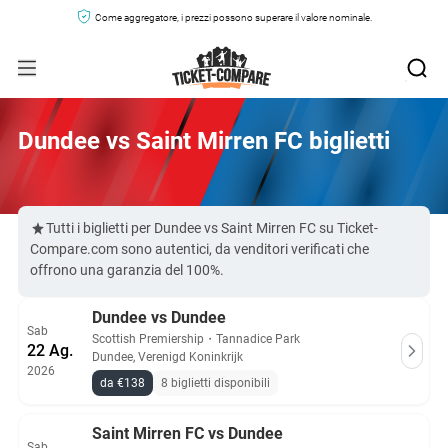
Come aggregatore, i prezzi possono superare il valore nominale.
Dundee vs Saint Mirren FC biglietti
Tutti i biglietti per Dundee vs Saint Mirren FC su Ticket-
Compare.com sono autentici, da venditori verificati che
offrono una garanzia del 100%.
Dundee vs Dundee
Sab
Scottish Premiership
・
Tannadice Park
22 Ag.
Dundee, Verenigd Koninkrijk
2026
da €138
8 biglietti disponibili
Saint Mirren FC vs Dundee
Sab