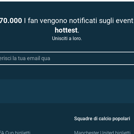
70.000
I fan vengono notificati sugli event
hottest
.
Unisciti a loro.
Squadre di calcio popolari
FA Cup biglietti
Manchester United biglietti