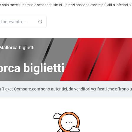
solo mercati primari e secondari sicuri. I prezzi possono essere più alti o inferiori a
allorca biglietti
rca biglietti
a su Ticket-Compare.com sono autentici, da venditori verificati che offrono