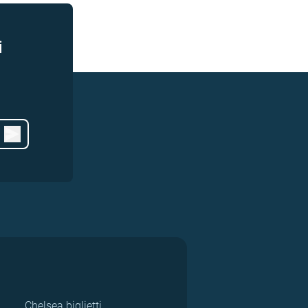
i
Chelsea biglietti