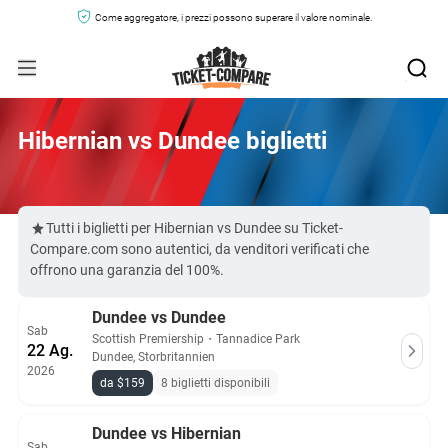
Come aggregatore, i prezzi possono superare il valore nominale.
Hibernian vs Dundee biglietti
Tutti i biglietti per Hibernian vs Dundee su Ticket-
Compare.com sono autentici, da venditori verificati che
offrono una garanzia del 100%.
Dundee vs Dundee
Sab
Scottish Premiership
・
Tannadice Park
22 Ag.
Dundee, Storbritannien
2026
da $159
8 biglietti disponibili
Dundee vs Hibernian
Sab