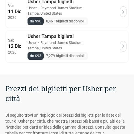
Usher Tampa biglietti
Ven
Usher
・
Raymond James Stadium
11 Dic
Tampa, United States
2026
da $90
8,461 biglietti disponibili
Usher Tampa biglietti
Sab
Usher
・
Raymond James Stadium
12 Dic
Tampa, United States
2026
da $93
7,279 biglietti disponibili
Prezzi dei biglietti per Usher per
città
Di seguito trovi un riepilogo dei prezzi dei biglietti per le date del
tour di Usher per città, che mostra i prezzi più bassi e più alti della
rivendita per darti un'idea della gamma di prezzi. Consulta questa
tabella per confrontare i costi di tutte le tappe del tour.