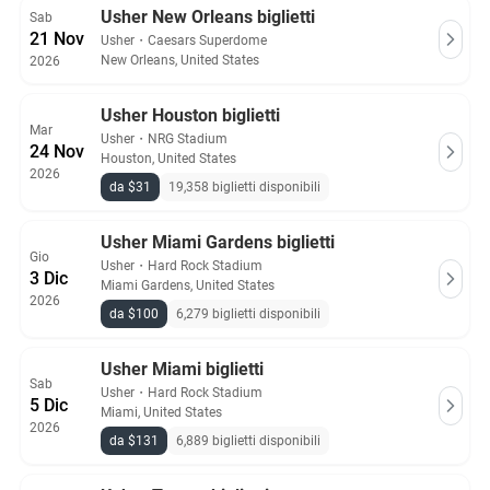
Usher New Orleans biglietti
Sab
21 Nov
Usher
・
Caesars Superdome
New Orleans, United States
2026
Usher Houston biglietti
Mar
Usher
・
NRG Stadium
24 Nov
Houston, United States
2026
da $31
19,358 biglietti disponibili
Usher Miami Gardens biglietti
Gio
Usher
・
Hard Rock Stadium
3 Dic
Miami Gardens, United States
2026
da $100
6,279 biglietti disponibili
Usher Miami biglietti
Sab
Usher
・
Hard Rock Stadium
5 Dic
Miami, United States
2026
da $131
6,889 biglietti disponibili