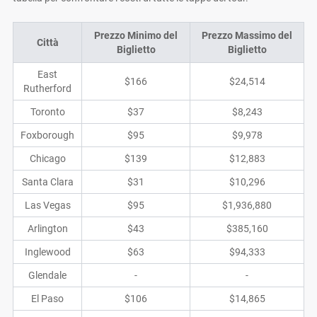
Prezzo Minimo del
Prezzo Massimo del
Città
Biglietto
Biglietto
East
$166
$24,514
Rutherford
Toronto
$37
$8,243
Foxborough
$95
$9,978
Chicago
$139
$12,883
Santa Clara
$31
$10,296
Las Vegas
$95
$1,936,880
Arlington
$43
$385,160
Inglewood
$63
$94,333
Glendale
-
-
El Paso
$106
$14,865