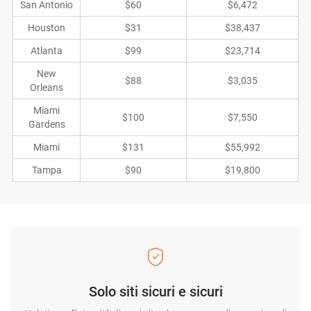
San Antonio
$60
$6,472
Houston
$31
$38,437
Atlanta
$99
$23,714
New
$88
$3,035
Orleans
Miami
$100
$7,550
Gardens
Miami
$131
$55,992
Tampa
$90
$19,800
Solo siti sicuri e sicuri