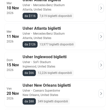
Mar
Usher
・
Mercedes-Benz Stadium
10 Nov
Atlanta, United States
2026
da $116
7,619 biglietti disponibili
Usher Atlanta biglietti
Mer
Usher
・
Mercedes-Benz Stadium
11 Nov
Atlanta, United States
2026
da $126
13,977 biglietti disponibili
Usher Inglewood biglietti
Dom
Usher
・
SoFi Stadium
15 Nov
Inglewood, United States
2026
da $66
12,226 biglietti disponibili
Usher New Orleans biglietti
Ven
Usher
・
Caesars Superdome
20 Nov
New Orleans, United States
2026
da $88
349 biglietti disponibili