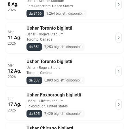
Usher
・
MetLife Stadium
8 Ag.
East Rutherford, United States
2026
da $166
9,264 biglietti disponibili
Usher Toronto biglietti
Mar
Usher
・
Rogers Stadium
11 Ag.
Toronto, Canada
2026
da $51
7,253 biglietti disponibili
Usher Toronto biglietti
Mer
Usher
・
Rogers Stadium
12 Ag.
Toronto, Canada
2026
da $37
6,893 biglietti disponibili
Usher Foxborough biglietti
Lun
Usher
・
Gillette Stadium
17 Ag.
Foxborough, United States
2026
da $95
7,420 biglietti disponibili
Usher Chicago biglietti