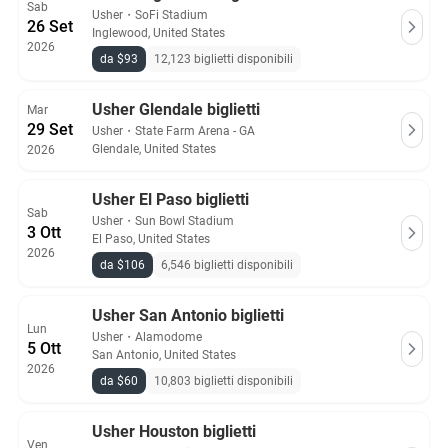
Sab
Usher
・
SoFi Stadium
26 Set
Inglewood, United States
2026
da $93
12,123 biglietti disponibili
Usher Glendale biglietti
Mar
29 Set
Usher
・
State Farm Arena - GA
Glendale, United States
2026
Usher El Paso biglietti
Sab
Usher
・
Sun Bowl Stadium
3 Ott
El Paso, United States
2026
da $106
6,546 biglietti disponibili
Usher San Antonio biglietti
Lun
Usher
・
Alamodome
5 Ott
San Antonio, United States
2026
da $60
10,803 biglietti disponibili
Usher Houston biglietti
Ven