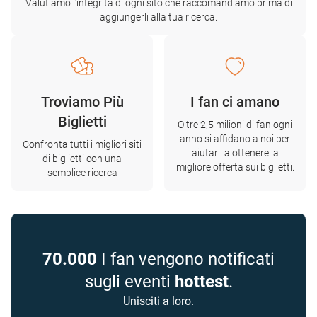
Valutiamo l'integrità di ogni sito che raccomandiamo prima di
aggiungerli alla tua ricerca.
Troviamo Più
I fan ci amano
Biglietti
Oltre 2,5 milioni di fan ogni
anno si affidano a noi per
Confronta tutti i migliori siti
aiutarli a ottenere la
di biglietti con una
migliore offerta sui biglietti.
semplice ricerca
70.000
I fan vengono notificati
sugli eventi
hottest
.
Unisciti a loro.