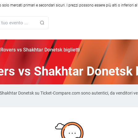
solo mercati primari e secondari sicuri. I prezzi possono essere più alti o inferiori a
overs vs Shakhtar Donetsk biglietti
s vs Shakhtar Donetsk bi
vs Shakhtar Donetsk su Ticket-Compare.com sono autentici, da venditori ver