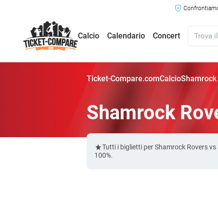
Confrontiamo 
Calcio
Calendario
Concert
Ticket-Compare.com
Calcio
Shamrock R
Shamrock Rover
Tutti i biglietti per Shamrock Rovers 
100%.