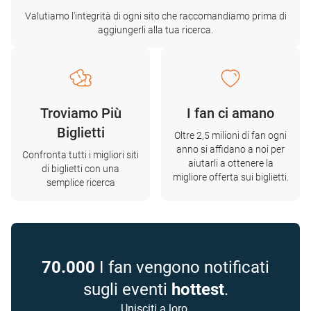
Valutiamo l'integrità di ogni sito che raccomandiamo prima di
aggiungerli alla tua ricerca.
Troviamo Più
I fan ci amano
Biglietti
Oltre 2,5 milioni di fan ogni
anno si affidano a noi per
Confronta tutti i migliori siti
aiutarli a ottenere la
di biglietti con una
migliore offerta sui biglietti.
semplice ricerca
70.000
I fan vengono notificati
sugli eventi
hottest
.
Unisciti a loro.