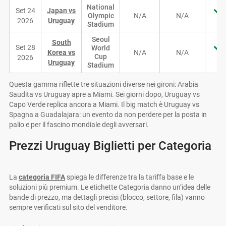
National
Set 24
Japan vs
Olympic
N/A
N/A
2026
Uruguay
Stadium
Seoul
South
Set 28
World
Korea vs
N/A
N/A
Cup
2026
Uruguay
Stadium
Questa gamma riflette tre situazioni diverse nei gironi: Arabia
Saudita vs Uruguay apre a Miami. Sei giorni dopo, Uruguay vs
Capo Verde replica ancora a Miami. Il big match è Uruguay vs
Spagna a Guadalajara: un evento da non perdere per la posta in
palio e per il fascino mondiale degli avversari.
Prezzi Uruguay Biglietti per Categoria
La
categoria FIFA
spiega le differenze tra la tariffa base e le
soluzioni più premium. Le etichette Categoria danno un’idea delle
bande di prezzo, ma dettagli precisi (blocco, settore, fila) vanno
sempre verificati sul sito del venditore.