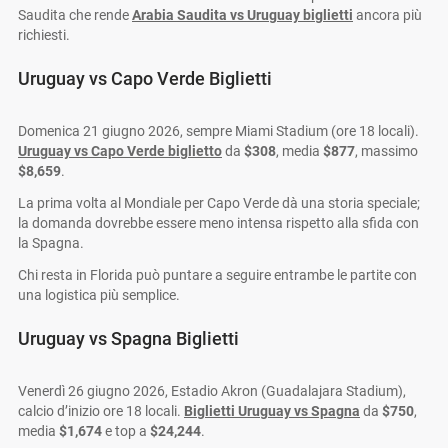
Saudita che rende
Arabia Saudita vs Uruguay biglietti
ancora più
richiesti.
Uruguay vs Capo Verde Biglietti
Domenica 21 giugno 2026, sempre Miami Stadium (ore 18 locali).
Uruguay vs Capo Verde biglietto
da
$308
, media
$877
, massimo
$8,659
.
La prima volta al Mondiale per Capo Verde dà una storia speciale;
la domanda dovrebbe essere meno intensa rispetto alla sfida con
la Spagna.
Chi resta in Florida può puntare a seguire entrambe le partite con
una logistica più semplice.
Uruguay vs Spagna Biglietti
Venerdì 26 giugno 2026, Estadio Akron (Guadalajara Stadium),
calcio d’inizio ore 18 locali.
Biglietti Uruguay vs Spagna
da
$750
,
media
$1,674
e top a
$24,244
.