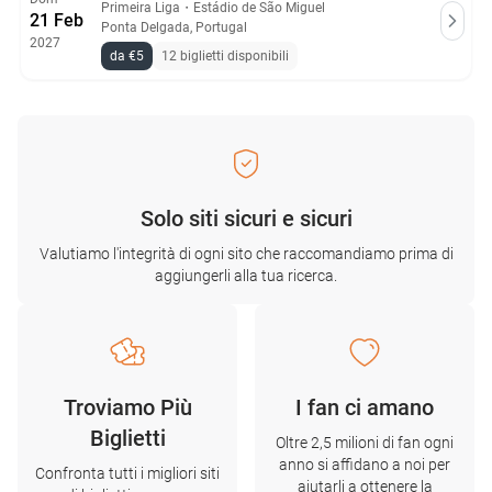
Primeira Liga
・
Estádio de São Miguel
21 Feb
Ponta Delgada, Portugal
2027
da €5
12 biglietti disponibili
Solo siti sicuri e sicuri
Valutiamo l'integrità di ogni sito che raccomandiamo prima di
aggiungerli alla tua ricerca.
Troviamo Più
I fan ci amano
Biglietti
Oltre 2,5 milioni di fan ogni
anno si affidano a noi per
Confronta tutti i migliori siti
aiutarli a ottenere la