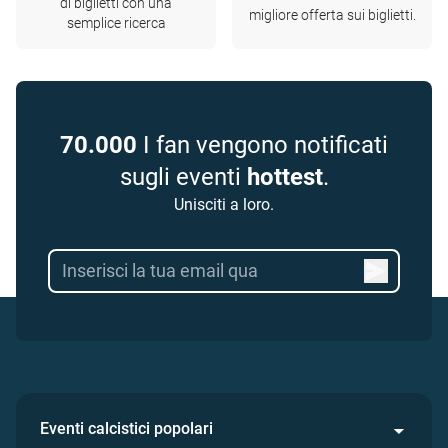
di biglietti con una
migliore offerta sui biglietti.
semplice ricerca
70.000
I fan vengono notificati
sugli eventi
hottest
.
Unisciti a loro.
Eventi calcistici popolari