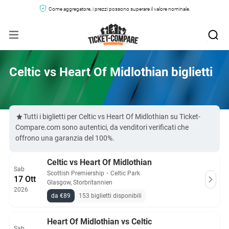
Come aggregatore, i prezzi possono superare il valore nominale.
Celtic vs Heart Of Midlothian biglietti
Tutti i biglietti per Celtic vs Heart Of Midlothian su Ticket-
Compare.com sono autentici, da venditori verificati che
offrono una garanzia del 100%.
Celtic vs Heart Of Midlothian
Sab
Scottish Premiership
・
Celtic Park
17 Ott
Glasgow, Storbritannien
2026
da €89
153 biglietti disponibili
Heart Of Midlothian vs Celtic
Sab