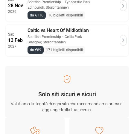
Scottish Premiership
・
Tynecastle Park
28 Nov
Edinburgh, Storbritannien
2026
da €116
16 biglietti disponibili
Celtic vs Heart Of Midlothian
Sab
Scottish Premiership
・
Celtic Park
13 Feb
Glasgow, Storbritannien
2027
da €89
171 biglietti disponibili
Solo siti sicuri e sicuri
Valutiamo l'integrità di ogni sito che raccomandiamo prima di
aggiungerli alla tua ricerca.