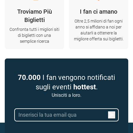
Troviamo Più
I fan ci amano
Biglietti
Oltre 2,5 milioni di fan ogni
anno si affidano a noi per
Confronta tutti i migliori siti
aiutarli a ottenere la
di biglietti con una
migliore offerta sui biglietti.
semplice ricerca
70.000
I fan vengono notificati
sugli eventi
hottest
.
Unisciti a loro.