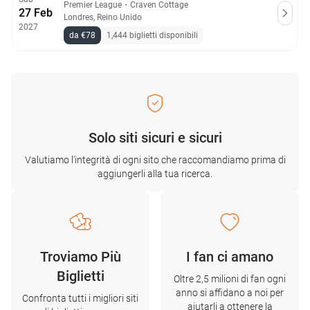
Premier League
・
Craven Cottage
27 Feb
Londres, Reino Unido
2027
da €78
1,444 biglietti disponibili
Solo siti sicuri e sicuri
Valutiamo l'integrità di ogni sito che raccomandiamo prima di
aggiungerli alla tua ricerca.
Troviamo Più
I fan ci amano
Biglietti
Oltre 2,5 milioni di fan ogni
anno si affidano a noi per
Confronta tutti i migliori siti
aiutarli a ottenere la