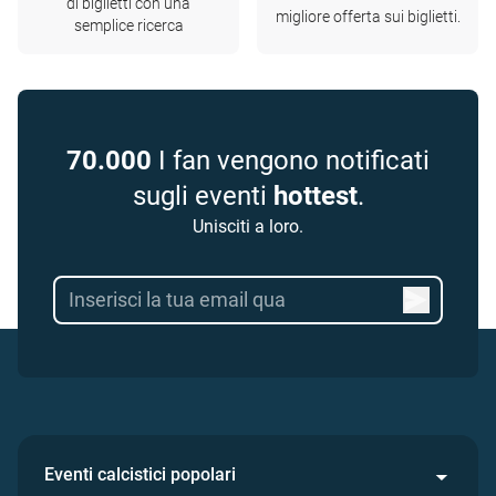
di biglietti con una
migliore offerta sui biglietti.
semplice ricerca
70.000
I fan vengono notificati
sugli eventi
hottest
.
Unisciti a loro.
Eventi calcistici popolari