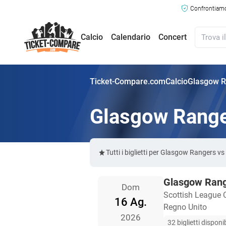
Confrontiamo 
Calcio
Calendario
Concert
Ticket-Compare.com
Calcio
Glasgow Ra
Glasgow Ranger
Tutti i biglietti per Glasgow Rangers v
Glasgow Rang
Dom
Scottish League 
16 Ag.
Regno Unito
2026
32 biglietti disponib