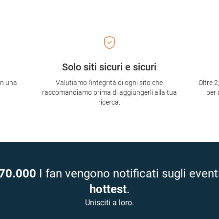
Solo siti sicuri e sicuri
con una
Valutiamo l'integrità di ogni sito che
Oltre 2
raccomandiamo prima di aggiungerli alla tua
per 
ricerca.
70.000
I fan vengono notificati sugli event
hottest
.
Unisciti a loro.