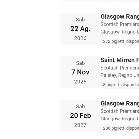
Glasgow Rang
Sab
Scottish Premier
22 Ag.
Glasgow, Regno U
2026
272 biglietti disponi
Saint Mirren
Sab
Scottish Premier
7 Nov
Paisley, Regno Un
2026
8 biglietti disponibil
Glasgow Rang
Sab
Scottish Premier
20 Feb
Glasgow, Regno U
2027
286 biglietti disponi