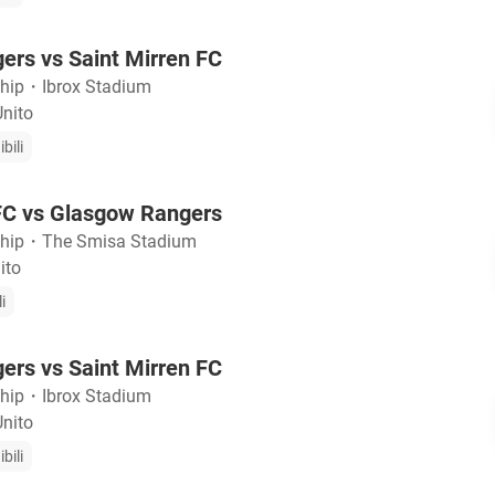
ers vs Saint Mirren FC
ship
・
Ibrox Stadium
nito
bili
 FC vs Glasgow Rangers
ship
・
The Smisa Stadium
ito
i
ers vs Saint Mirren FC
ship
・
Ibrox Stadium
nito
bili