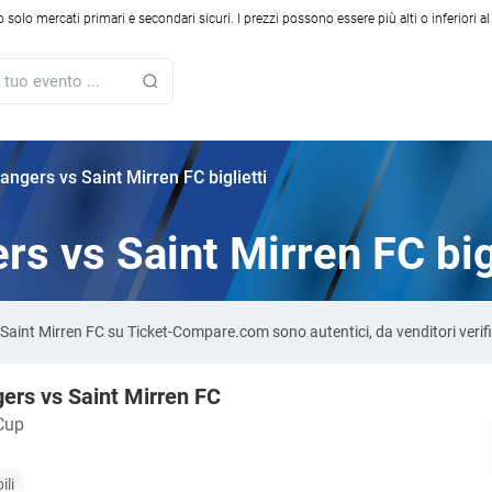
solo mercati primari e secondari sicuri. I prezzi possono essere più alti o inferiori a
ngers vs Saint Mirren FC biglietti
s vs Saint Mirren FC bigl
s Saint Mirren FC su Ticket-Compare.com sono autentici, da venditori veri
ers vs Saint Mirren FC
Cup
ili