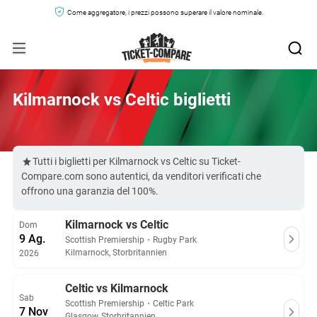
Come aggregatore, i prezzi possono superare il valore nominale.
Kilmarnock vs Celtic biglietti
Tutti i biglietti per Kilmarnock vs Celtic su Ticket-
Compare.com sono autentici, da venditori verificati che
offrono una garanzia del 100%.
Kilmarnock vs Celtic
Dom
9 Ag.
Scottish Premiership
・
Rugby Park
Kilmarnock, Storbritannien
2026
Celtic vs Kilmarnock
Sab
Scottish Premiership
・
Celtic Park
7 Nov
Glasgow, Storbritannien