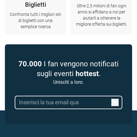
Biglietti
Oltre 2,5 milioni di fan ogni
anno si affidano a noi per
Confronta tutti i migliori siti
aiutarli a ottenere la
di biglietti con una
migliore offerta sui biglietti.
semplice ricerca
70.000
I fan vengono notificati
sugli eventi
hottest
.
Unisciti a loro.