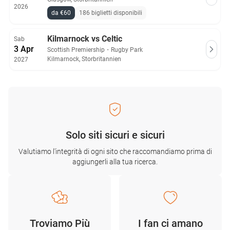
2026
da €60
186 biglietti disponibili
Kilmarnock vs Celtic
Sab
3 Apr
Scottish Premiership
・
Rugby Park
Kilmarnock, Storbritannien
2027
Solo siti sicuri e sicuri
Valutiamo l'integrità di ogni sito che raccomandiamo prima di
aggiungerli alla tua ricerca.
Troviamo Più
I fan ci amano