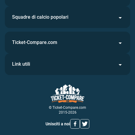
Squadre di calcio popolari
Ticket-Compare.com
Link utili
© Ticket-Compare.com
2015-2026
Unisciti a noi