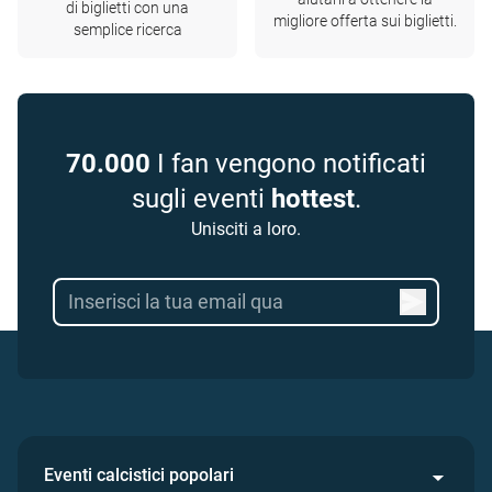
di biglietti con una
migliore offerta sui biglietti.
semplice ricerca
70.000
I fan vengono notificati
sugli eventi
hottest
.
Unisciti a loro.
Eventi calcistici popolari