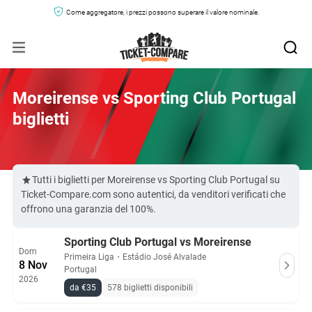
Come aggregatore, i prezzi possono superare il valore nominale.
Moreirense vs Sporting Club Portugal
biglietti
Tutti i biglietti per Moreirense vs Sporting Club Portugal su
Ticket-Compare.com sono autentici, da venditori verificati che
offrono una garanzia del 100%.
Sporting Club Portugal vs Moreirense
Dom
Primeira Liga
・
Estádio José Alvalade
8 Nov
Portugal
2026
da €35
578 biglietti disponibili