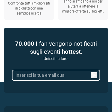
anno si affidano a noi per
Confronta tutti i migliori siti
aiutarli a ottenere la
di biglietti con una
migliore offerta sui biglietti.
semplice ricerca
70.000
I fan vengono notificati
sugli eventi
hottest
.
Unisciti a loro.