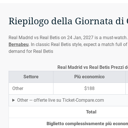
Riepilogo della Giornata di
Real Madrid vs Real Betis on 24 Jan, 2027 is a must-watch
Bernabeu
. In classic Real Betis style, expect a match full o
demand for Real Betis
Real Madrid vs Real Betis Prezzi de
Settore
Più economico
Other
$188
Other — offerte live su Ticket-Compare.com
Total
Biglietto complessivamente più econo