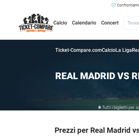
Confrontiamo 
Calcio
Calendario
Concert
Ticket-Compare.com
Calcio
La Liga
Rea
REAL MADRID VS RE
Tutti i biglietti pe
Prezzi per Real Madrid vs