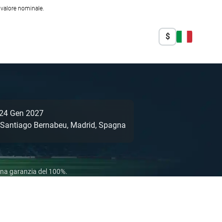
l valore nominale.
$
24 Gen 2027
Santiago Bernabeu,
Madrid,
Spagna
 una garanzia del 100%.