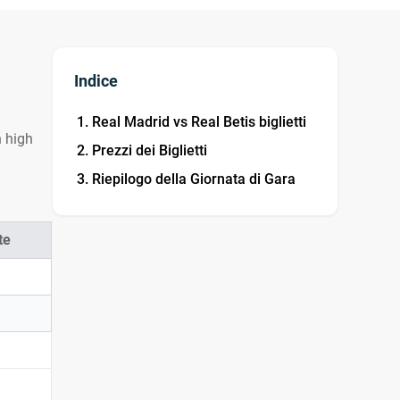
Indice
Real Madrid vs Real Betis biglietti
n high
Prezzi dei Biglietti
Riepilogo della Giornata di Gara
te