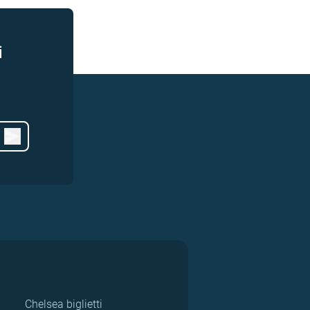
i
Chelsea biglietti