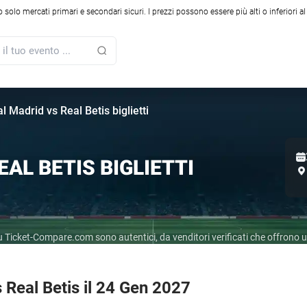
solo mercati primari e secondari sicuri. I prezzi possono essere più alti o inferiori a
l Madrid vs Real Betis biglietti
AL BETIS BIGLIETTI
r su Ticket-Compare.com sono autentici, da venditori verificati che offrono
 Real Betis il 24 Gen 2027