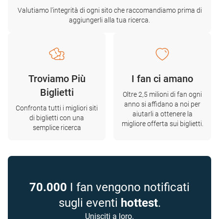
Valutiamo l'integrità di ogni sito che raccomandiamo prima di
aggiungerli alla tua ricerca.
Troviamo Più
I fan ci amano
Biglietti
Oltre 2,5 milioni di fan ogni
anno si affidano a noi per
Confronta tutti i migliori siti
aiutarli a ottenere la
di biglietti con una
migliore offerta sui biglietti.
semplice ricerca
70.000
I fan vengono notificati
sugli eventi
hottest
.
Unisciti a loro.