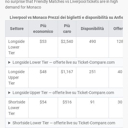
no surprise that Friendly Matches vs Liverpool tickets are in high
demand for Monaco
Liverpool vs Monaco Prezzi dei biglietti e disponibilità su Anfield
Più
Più
Settore
Disponibilità
Offerte
economico
caro
Longside
$53
$2,540
490
128
Lower
Tier
Longside Lower Tier — offerte live su Ticket-Compare.com
Longside
$48
$1,167
251
40
Upper
Tier
Longside Upper Tier — offerte live su Ticket-Compare.com
Shortside
$54
$516
91
30
Lower
Tier
Shortside Lower Tier — offerte live su Ticket-Compare.com