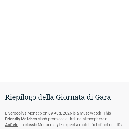
Riepilogo della Giornata di Gara
Liverpool vs Monaco on 09 Aug, 2026 is a must-watch. This
Friendly Matches
clash promises a thrilling atmosphere at
Anfield
. In classic Monaco style, expect a match full of action—it's