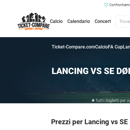
Confrontiamo 
Calcio
Calendario
Concert
Ticket-Compare.com
Calcio
FA Cup
Lan
LANCING VS SE DØ
Tutti i biglietti pe
Prezzi per Lancing vs SE