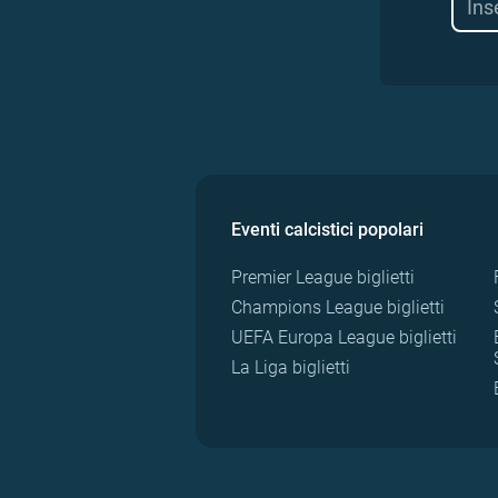
Eventi calcistici popolari
Premier League biglietti
Champions League biglietti
UEFA Europa League biglietti
La Liga biglietti