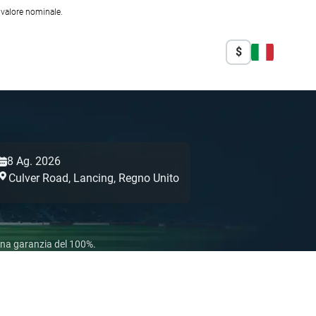
l valore nominale.
$
8 Ag. 2026
Culver Road,
Lancing,
Regno Unito
 una garanzia del 100%.