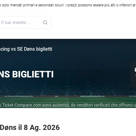
solo mercati primari e secondari sicuri. I prezzi possono essere più alti o inferiori a
cing vs SE Døns biglietti
NS BIGLIETTI
r su Ticket-Compare.com sono autentici, da venditori verificati che offrono
 Døns il 8 Ag. 2026