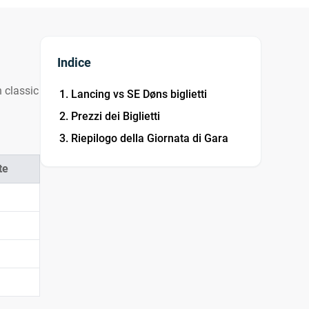
Indice
In classic
Lancing vs SE Døns biglietti
Prezzi dei Biglietti
Riepilogo della Giornata di Gara
te