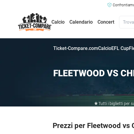
Confrontiamo 
Calcio
Calendario
Concert
Ticket-Compare.com
Calcio
EFL Cup
Fl
FLEETWOOD VS CHE
Tutti i biglietti pe
Prezzi per Fleetwood vs C