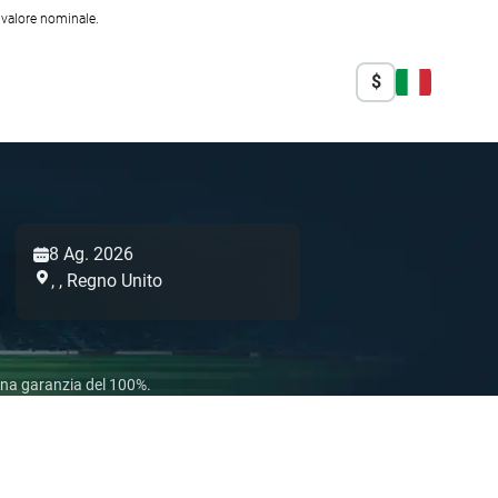
l valore nominale.
$
8 Ag. 2026
,
,
Regno Unito
 una garanzia del 100%.