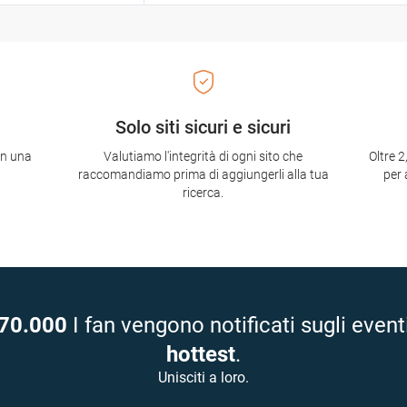
Solo siti sicuri e sicuri
con una
Valutiamo l'integrità di ogni sito che
Oltre 2
raccomandiamo prima di aggiungerli alla tua
per 
ricerca.
70.000
I fan vengono notificati sugli event
hottest
.
Unisciti a loro.