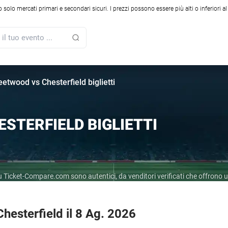
solo mercati primari e secondari sicuri. I prezzi possono essere più alti o inferiori a
eetwood vs Chesterfield biglietti
STERFIELD BIGLIETTI
r su Ticket-Compare.com sono autentici, da venditori verificati che offrono
hesterfield il 8 Ag. 2026