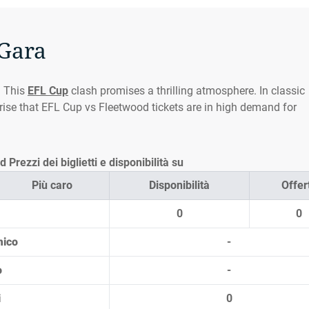
 Gara
. This
EFL Cup
clash promises a thrilling atmosphere. In classic
rprise that EFL Cup vs Fleetwood tickets are in high demand for
Prezzi dei biglietti e disponibilità su
Più caro
Disponibilità
Offer
0
0
mico
-
o
-
i
0