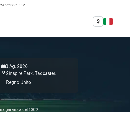
l valore nominale.
$
8 Ag. 2026
2inspire Park,
Tadcaster,
Regno Unito
 una garanzia del 100%.