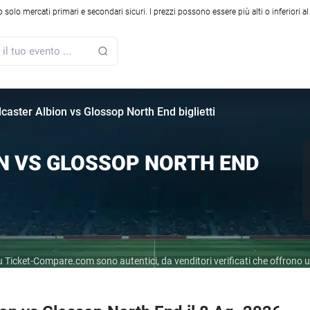
solo mercati primari e secondari sicuri. I prezzi possono essere più alti o inferiori a
caster Albion vs Glossop North End biglietti
N VS GLOSSOP NORTH END
r su Ticket-Compare.com sono autentici, da venditori verificati che offrono