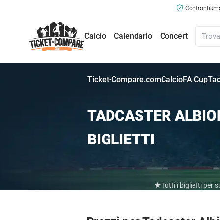
Confrontiamo 
Calcio
Calendario
Concert
Ticket-Compare.com
Calcio
FA Cup
Tad
TADCASTER ALBIO
BIGLIETTI
Tutti i biglietti pe