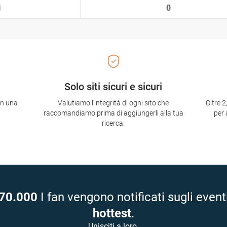
i
0
Solo siti sicuri e sicuri
con una
Valutiamo l'integrità di ogni sito che
Oltre 2
raccomandiamo prima di aggiungerli alla tua
per 
ricerca.
70.000
I fan vengono notificati sugli event
hottest
.
Unisciti a loro.