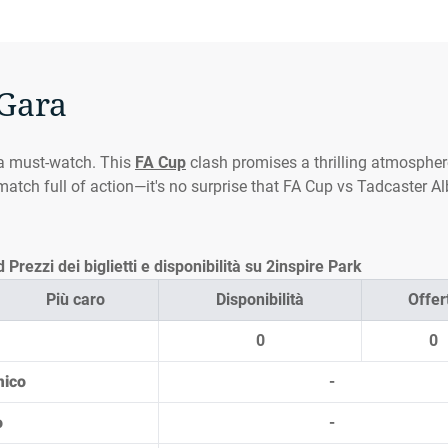
 Gara
 a must-watch. This
FA Cup
clash promises a thrilling atmospher
 match full of action—it's no surprise that FA Cup vs Tadcaster A
rezzi dei biglietti e disponibilità su 2inspire Park
Più caro
Disponibilità
Offer
0
0
mico
-
o
-