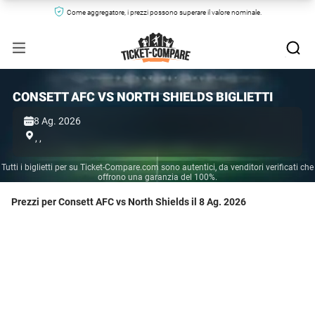
Come aggregatore, i prezzi possono superare il valore nominale.
CONSETT AFC VS NORTH SHIELDS BIGLIETTI
8 Ag. 2026
,
,
Tutti i biglietti per su Ticket-Compare.com sono autentici, da venditori verificati che
offrono una garanzia del 100%.
Prezzi per Consett AFC vs North Shields il 8 Ag. 2026