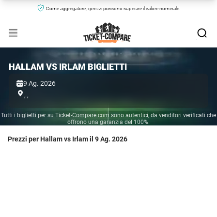
Come aggregatore, i prezzi possono superare il valore nominale.
HALLAM VS IRLAM BIGLIETTI
9 Ag. 2026
,
,
Tutti i biglietti per su Ticket-Compare.com sono autentici, da venditori verificati che
offrono una garanzia del 100%.
Prezzi per Hallam vs Irlam il 9 Ag. 2026