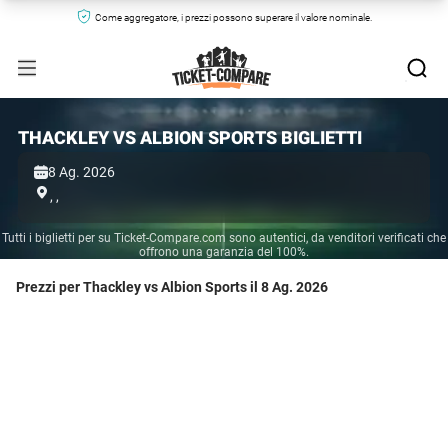
Come aggregatore, i prezzi possono superare il valore nominale.
THACKLEY VS ALBION SPORTS BIGLIETTI
8 Ag. 2026
,
,
Tutti i biglietti per su Ticket-Compare.com sono autentici, da venditori verificati che
offrono una garanzia del 100%.
Prezzi per Thackley vs Albion Sports il 8 Ag. 2026