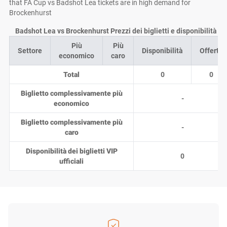
that FA Cup vs Badshot Lea tickets are in high demand for
Brockenhurst
Badshot Lea vs Brockenhurst Prezzi dei biglietti e disponibilità su
Più
Più
Settore
Disponibilità
Offerte
economico
caro
Total
0
0
Biglietto complessivamente più
-
economico
Biglietto complessivamente più
-
caro
Disponibilità dei biglietti VIP
0
ufficiali