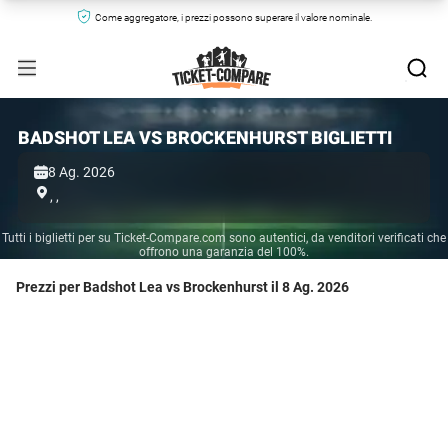
Come aggregatore, i prezzi possono superare il valore nominale.
BADSHOT LEA VS BROCKENHURST BIGLIETTI
8 Ag. 2026
,
,
Tutti i biglietti per su Ticket-Compare.com sono autentici, da venditori verificati che
offrono una garanzia del 100%.
Prezzi per Badshot Lea vs Brockenhurst il 8 Ag. 2026