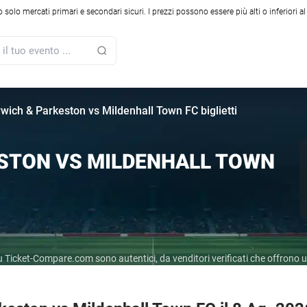
solo mercati primari e secondari sicuri. I prezzi possono essere più alti o inferiori a
wich & Parkeston vs Mildenhall Town FC biglietti
STON VS MILDENHALL TOWN
r su Ticket-Compare.com sono autentici, da venditori verificati che offrono