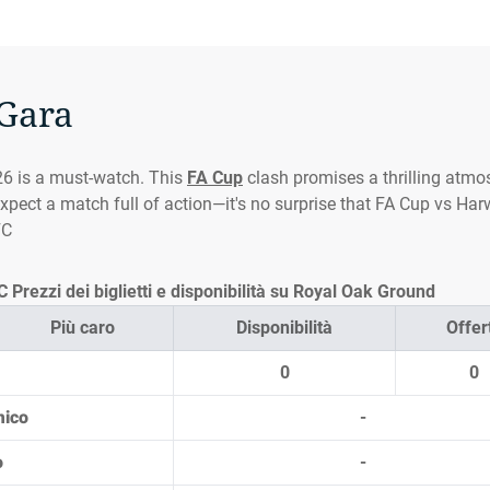
 Gara
6 is a must-watch. This
FA Cup
clash promises a thrilling atmo
expect a match full of action—it's no surprise that FA Cup vs Har
FC
Prezzi dei biglietti e disponibilità su Royal Oak Ground
Più caro
Disponibilità
Offer
0
0
mico
-
o
-