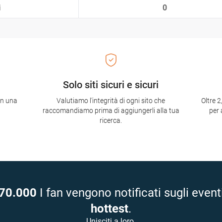
i
0
Solo siti sicuri e sicuri
con una
Valutiamo l'integrità di ogni sito che
Oltre 2
raccomandiamo prima di aggiungerli alla tua
per 
ricerca.
70.000
I fan vengono notificati sugli event
hottest
.
Unisciti a loro.