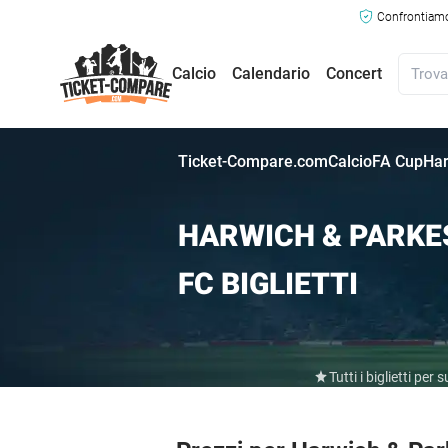
Confrontiamo 
Calcio
Calendario
Concert
Ticket-Compare.com
Calcio
FA Cup
Har
HARWICH & PARKE
FC BIGLIETTI
Tutti i biglietti pe