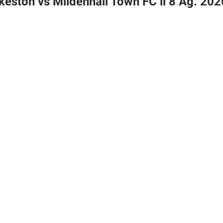
keston vs Mildenhall Town FC il 8 Ag. 202