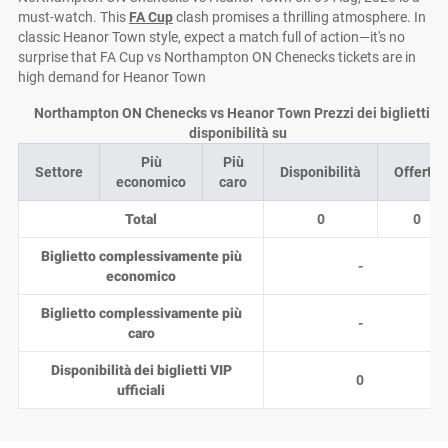
must-watch. This
FA Cup
clash promises a thrilling atmosphere. In
classic Heanor Town style, expect a match full of action—it's no
surprise that FA Cup vs Northampton ON Chenecks tickets are in
high demand for Heanor Town
Northampton ON Chenecks vs Heanor Town Prezzi dei biglietti e
disponibilità su
Più
Più
Settore
Disponibilità
Offerte
economico
caro
Total
0
0
Biglietto complessivamente più
-
economico
Biglietto complessivamente più
-
caro
Disponibilità dei biglietti VIP
0
ufficiali