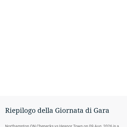
Riepilogo della Giornata di Gara
Northampton ON Chenecks vs Heanor Town on 09 Aug, 2026 is a