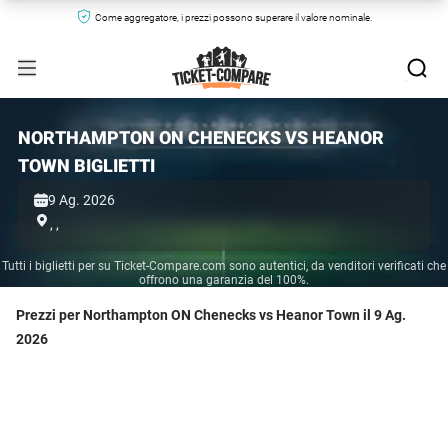
Come aggregatore, i prezzi possono superare il valore nominale.
NORTHAMPTON ON CHENECKS VS HEANOR
TOWN BIGLIETTI
9 Ag. 2026
,
,
Tutti i biglietti per su Ticket-Compare.com sono autentici, da venditori verificati che
offrono una garanzia del 100%.
Prezzi per Northampton ON Chenecks vs Heanor Town il 9 Ag.
2026