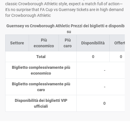
classic Crowborough Athletic style, expect a match full of action—
it's no surprise that FA Cup vs Guernsey tickets are in high demand
for Crowborough Athletic
Guernsey vs Crowborough Athletic Prezzi dei biglietti e disponibilit
su
Più
Più
Settore
Disponibilità
Offerte
economico
caro
Total
0
0
Biglietto complessivamente più
-
economico
Biglietto complessivamente più
-
caro
Disponibilità dei biglietti VIP
0
ufficiali