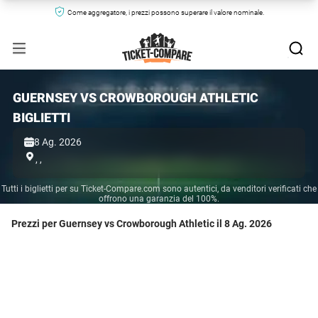
Come aggregatore, i prezzi possono superare il valore nominale.
GUERNSEY VS CROWBOROUGH ATHLETIC
BIGLIETTI
8 Ag. 2026
,
,
Tutti i biglietti per su Ticket-Compare.com sono autentici, da venditori verificati che
offrono una garanzia del 100%.
Prezzi per Guernsey vs Crowborough Athletic il 8 Ag. 2026