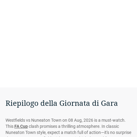
Riepilogo della Giornata di Gara
Westfields vs Nuneaton Town on 08 Aug, 2026 is a must-watch.
This
FA Cup
clash promises a thrilling atmosphere. In classic
Nuneaton Town style, expect a match full of action—it's no surprise