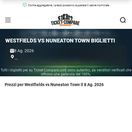
Come aggregatore, i prezzi possono superare il valore nominale.
WESTFIELDS VS NUNEATON TOWN BIGLIETTI
8 Ag. 2026
,
,
Tutti i biglietti per su Ticket-Compare.com sono autentici, da venditori verificati che
offrono una garanzia del 100%.
Prezzi per Westfields vs Nuneaton Town il 8 Ag. 2026