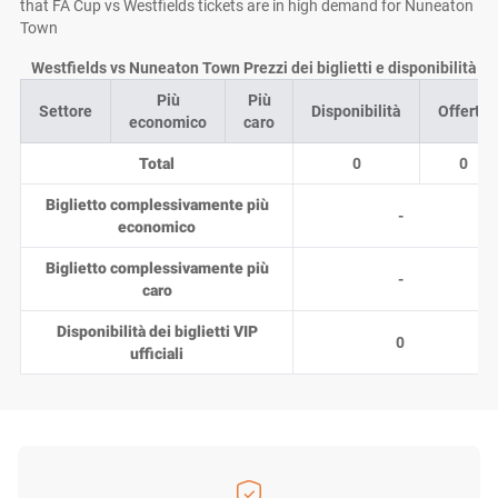
that FA Cup vs Westfields tickets are in high demand for Nuneaton
Town
Westfields vs Nuneaton Town Prezzi dei biglietti e disponibilità su
Più
Più
Settore
Disponibilità
Offerte
economico
caro
Total
0
0
Biglietto complessivamente più
-
economico
Biglietto complessivamente più
-
caro
Disponibilità dei biglietti VIP
0
ufficiali