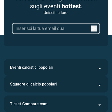
sugli eventi
hottest
.
Unisciti a loro.
Eventi calcistici popolari
Squadre di calcio popolari
Ticket-Compare.com