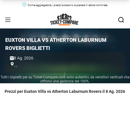
Come aggregatore, i prezzi possono superare il valore nominale.
EUXTON VILLA VS ATHERTON LABURNUM
ROVERS BIGLIETTI
8 Ag. 2026
,
,
Tutti i biglietti per su Ticket-Compare.com sono autentici, da venditori verificati che
offrono una garanzia del 100%.
Prezzi per Euxton Villa vs Atherton Laburnum Rovers il 8 Ag. 2026