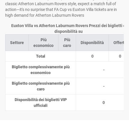
classic Atherton Laburnum Rovers style, expect a match full of
action—it's no surprise that FA Cup vs Euxton Villa tickets are in
high demand for Atherton Laburnum Rovers
Euxton Villa vs Atherton Laburnum Rovers Prezzi dei biglietti e
disponibilità su
Più
Più
Settore
Disponibilità
Offerte
economico
caro
Total
0
0
Biglietto complessivamente più
-
economico
Biglietto complessivamente più
-
caro
Disponibilità dei biglietti VIP
0
ufficiali