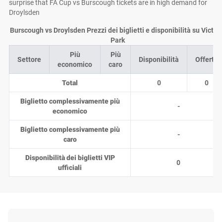
surprise that FA Cup vs Burscough tickets are in high demand for
Droylsden
Burscough vs Droylsden Prezzi dei biglietti e disponibilità su Victor
Park
Più
Più
Settore
Disponibilità
Offerte
economico
caro
Total
0
0
Biglietto complessivamente più
-
economico
Biglietto complessivamente più
-
caro
Disponibilità dei biglietti VIP
0
ufficiali