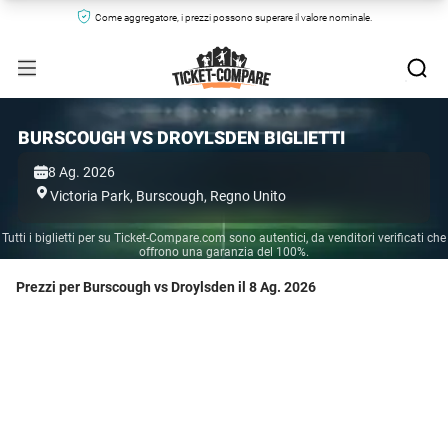
Come aggregatore, i prezzi possono superare il valore nominale.
BURSCOUGH VS DROYLSDEN BIGLIETTI
8 Ag. 2026
Victoria Park,
Burscough,
Regno Unito
Tutti i biglietti per su Ticket-Compare.com sono autentici, da venditori verificati che
offrono una garanzia del 100%.
Prezzi per Burscough vs Droylsden il 8 Ag. 2026