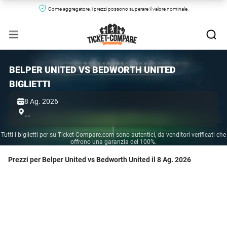
Come aggregatore, i prezzi possono superare il valore nominale.
BELPER UNITED VS BEDWORTH UNITED
BIGLIETTI
8 Ag. 2026
,
,
Tutti i biglietti per su Ticket-Compare.com sono autentici, da venditori verificati che
offrono una garanzia del 100%.
Prezzi per Belper United vs Bedworth United il 8 Ag. 2026