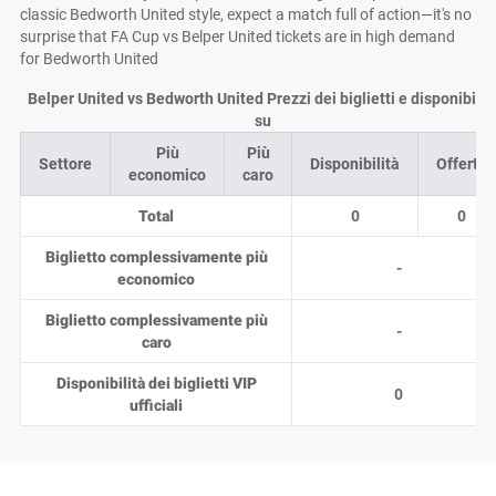
classic Bedworth United style, expect a match full of action—it's no
surprise that FA Cup vs Belper United tickets are in high demand
for Bedworth United
Belper United vs Bedworth United Prezzi dei biglietti e disponibilit
su
Più
Più
Settore
Disponibilità
Offerte
economico
caro
Total
0
0
Biglietto complessivamente più
-
economico
Biglietto complessivamente più
-
caro
Disponibilità dei biglietti VIP
0
ufficiali