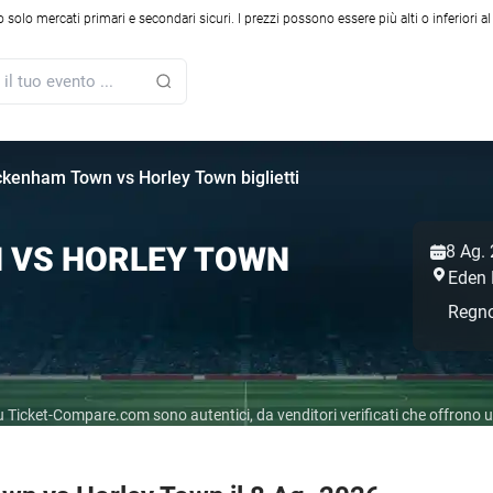
solo mercati primari e secondari sicuri. I prezzi possono essere più alti o inferiori a
kenham Town vs Horley Town biglietti
 VS HORLEY TOWN
8 Ag.
Eden 
Regno
r su Ticket-Compare.com sono autentici, da venditori verificati che offrono