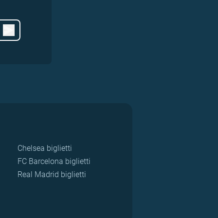
Chelsea biglietti
FC Barcelona biglietti
Real Madrid biglietti