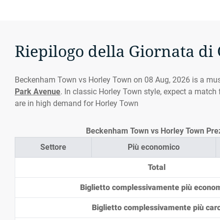
Riepilogo della Giornata di
Beckenham Town vs Horley Town on 08 Aug, 2026 is a mus
Park Avenue
. In classic Horley Town style, expect a match
are in high demand for Horley Town
Beckenham Town vs Horley Town Prezzi 
Settore
Più economico
Total
Biglietto complessivamente più econo
Biglietto complessivamente più car