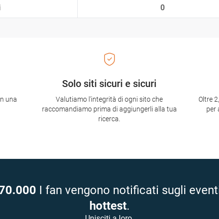
i
0
Solo siti sicuri e sicuri
con una
Valutiamo l'integrità di ogni sito che
Oltre 2
raccomandiamo prima di aggiungerli alla tua
per 
ricerca.
70.000
I fan vengono notificati sugli event
hottest
.
Unisciti a loro.