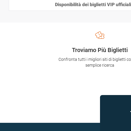
Disponibilità dei biglietti VIP ufficial
Troviamo Più Biglietti
Confronta tutti i migliori siti di biglietti 
semplice ricerca