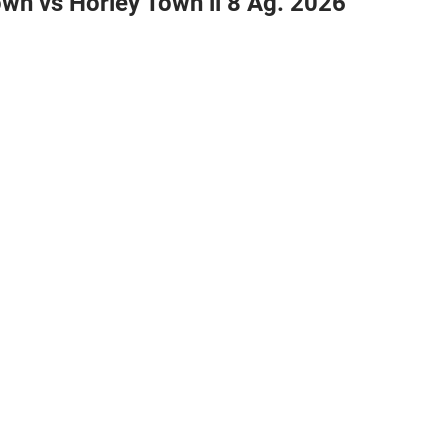
wn vs Horley Town il 8 Ag. 2026