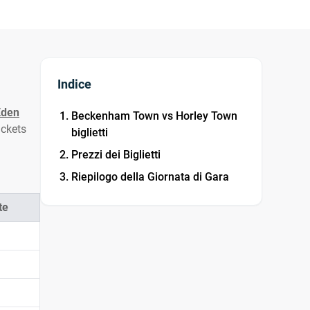
Indice
Eden
Beckenham Town vs Horley Town
ickets
biglietti
Prezzi dei Biglietti
Riepilogo della Giornata di Gara
te