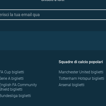
Squadre di calcio popolari
FA Cup biglietti
Manchester United biglietti
Serie A biglietti
Tottenham Hotspur biglietti
English FA Community
Arsenal biglietti
Shield biglietti
Bundesliga biglietti