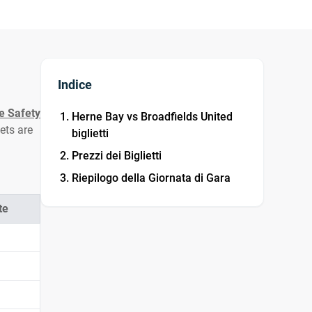
Indice
e Safety
Herne Bay vs Broadfields United
ets are
biglietti
Prezzi dei Biglietti
Riepilogo della Giornata di Gara
te