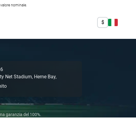
l valore nominale.
$
26
ty Net Stadium,
Herne Bay,
ito
 una garanzia del 100%.