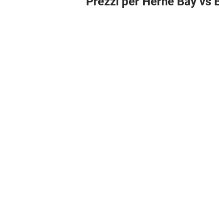
Prezzi per Herne Bay vs B