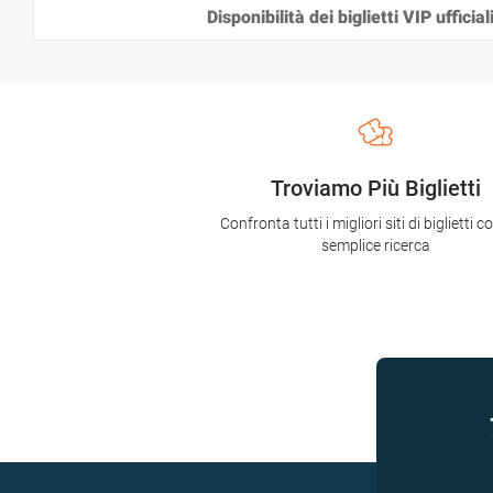
Disponibilità dei biglietti VIP ufficial
Troviamo Più Biglietti
Confronta tutti i migliori siti di biglietti 
semplice ricerca