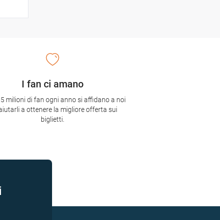
I fan ci amano
,5 milioni di fan ogni anno si affidano a noi
aiutarli a ottenere la migliore offerta sui
biglietti.
i