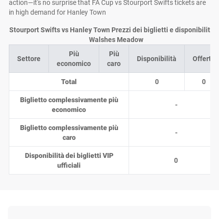
action—it's no surprise that FA Cup vs Stourport Swifts tickets are
in high demand for Hanley Town
Stourport Swifts vs Hanley Town Prezzi dei biglietti e disponibilità 
Walshes Meadow
Più
Più
Settore
Disponibilità
Offerte
economico
caro
Total
0
0
Biglietto complessivamente più
-
economico
Biglietto complessivamente più
-
caro
Disponibilità dei biglietti VIP
0
ufficiali