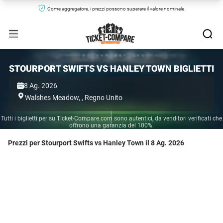
Come aggregatore, i prezzi possono superare il valore nominale.
STOURPORT SWIFTS VS HANLEY TOWN BIGLIETTI
8 Ag. 2026
Walshes Meadow,
,
Regno Unito
Tutti i biglietti per su Ticket-Compare.com sono autentici, da venditori verificati che
offrono una garanzia del 100%.
Prezzi per Stourport Swifts vs Hanley Town il 8 Ag. 2026