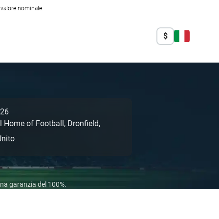
l valore nominale.
$
026
Home of Football,
Dronfield,
nito
 una garanzia del 100%.