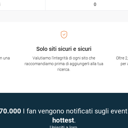
i
0
Solo siti sicuri e sicuri
con una
Valutiamo l'integrità di ogni sito che
Oltre 2
raccomandiamo prima di aggiungerli alla tua
per 
ricerca.
70.000
I fan vengono notificati sugli event
hottest
.
Unisciti a loro.