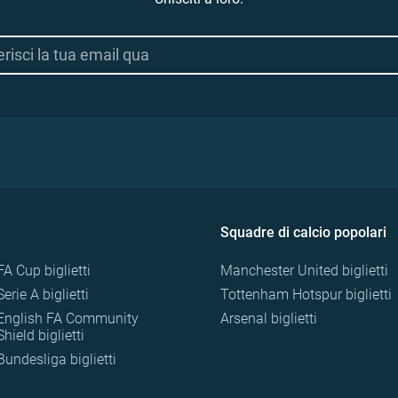
Squadre di calcio popolari
FA Cup biglietti
Manchester United biglietti
Serie A biglietti
Tottenham Hotspur biglietti
English FA Community
Arsenal biglietti
Shield biglietti
Bundesliga biglietti