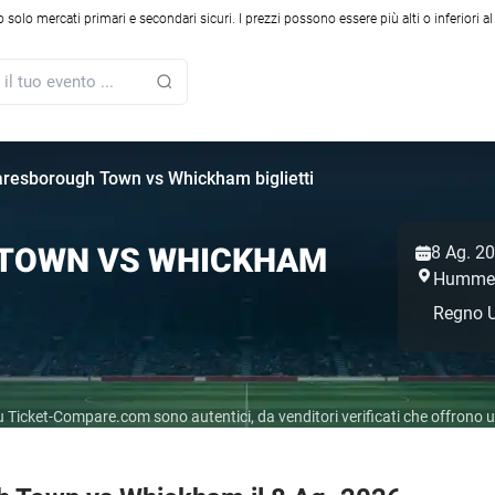
solo mercati primari e secondari sicuri. I prezzi possono essere più alti o inferiori a
resborough Town vs Whickham biglietti
TOWN VS WHICKHAM
8 Ag. 2
Hummel 
Regno U
r su Ticket-Compare.com sono autentici, da venditori verificati che offrono