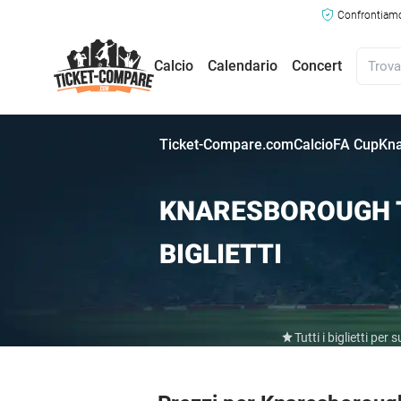
Confrontiamo 
Calcio
Calendario
Concert
Ticket-Compare.com
Calcio
FA Cup
Kna
KNARESBOROUGH 
BIGLIETTI
Tutti i biglietti pe