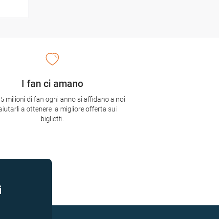
I fan ci amano
,5 milioni di fan ogni anno si affidano a noi
aiutarli a ottenere la migliore offerta sui
biglietti.
i