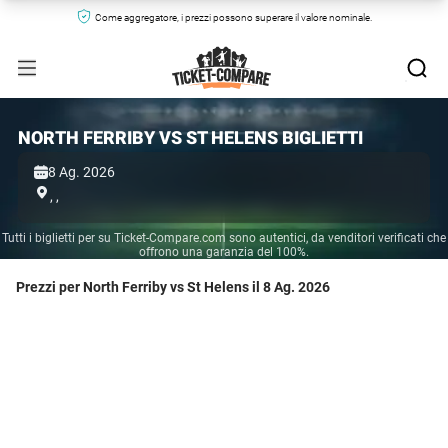
Come aggregatore, i prezzi possono superare il valore nominale.
NORTH FERRIBY VS ST HELENS BIGLIETTI
8 Ag. 2026
,
,
Tutti i biglietti per su Ticket-Compare.com sono autentici, da venditori verificati che
offrono una garanzia del 100%.
Prezzi per North Ferriby vs St Helens il 8 Ag. 2026