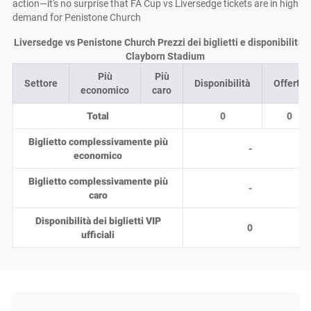
action—it's no surprise that FA Cup vs Liversedge tickets are in high
demand for Penistone Church
Liversedge vs Penistone Church Prezzi dei biglietti e disponibilità 
Clayborn Stadium
Più
Più
Settore
Disponibilità
Offerte
economico
caro
Total
0
0
Biglietto complessivamente più
-
economico
Biglietto complessivamente più
-
caro
Disponibilità dei biglietti VIP
0
ufficiali