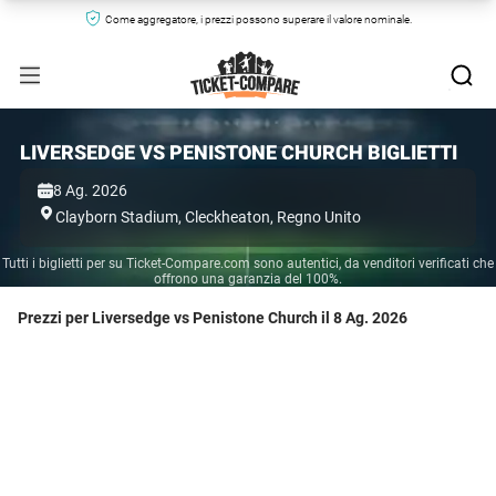
Come aggregatore, i prezzi possono superare il valore nominale.
LIVERSEDGE VS PENISTONE CHURCH BIGLIETTI
8 Ag. 2026
Clayborn Stadium,
Cleckheaton,
Regno Unito
Tutti i biglietti per su Ticket-Compare.com sono autentici, da venditori verificati che
offrono una garanzia del 100%.
Prezzi per Liversedge vs Penistone Church il 8 Ag. 2026