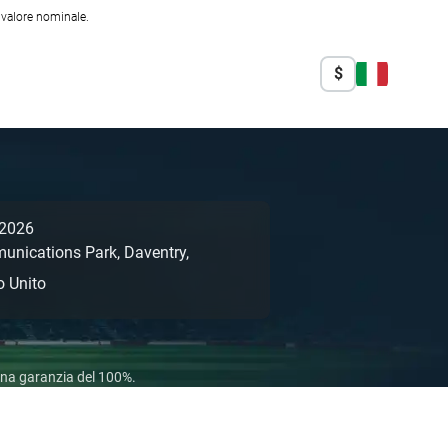
l valore nominale.
$
 2026
unications Park,
Daventry,
 Unito
 una garanzia del 100%.