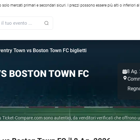
solo mercati primari e secondari sicuri. I prezzi possono essere più alti o inferiori a
entry Town vs Boston Town FC biglietti
S BOSTON TOWN FC
8 Ag.
Comm
Regno
r su Ticket-Compare.com sono autentici, da venditori verificati che offrono