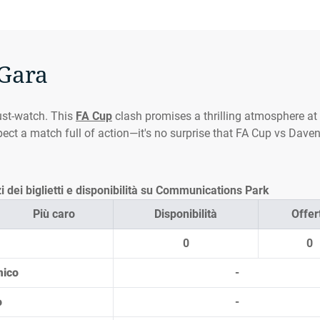
 Gara
st-watch. This
FA Cup
clash promises a thrilling atmosphere at
pect a match full of action—it's no surprise that FA Cup vs Daven
dei biglietti e disponibilità su Communications Park
Più caro
Disponibilità
Offer
0
0
mico
-
o
-