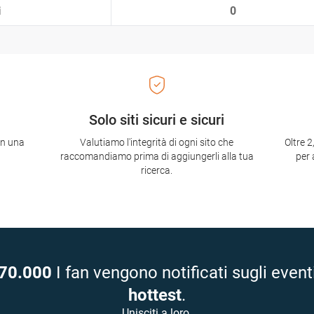
i
0
Solo siti sicuri e sicuri
con una
Valutiamo l'integrità di ogni sito che
Oltre 2
raccomandiamo prima di aggiungerli alla tua
per 
ricerca.
70.000
I fan vengono notificati sugli event
hottest
.
Unisciti a loro.