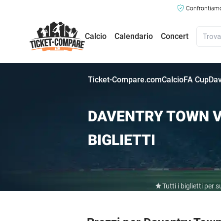
Confrontiamo 
Calcio
Calendario
Concert
Ticket-Compare.com
Calcio
FA Cup
Dav
DAVENTRY TOWN V
BIGLIETTI
Tutti i biglietti pe