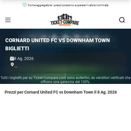
Come aggregatore, i prezzi possono superare il valore nominale.
CORNARD UNITED FC VS DOWNHAM TOWN
BIGLIETTI
8 Ag. 2026
,
,
Tutti i biglietti per su Ticket-Compare.com sono autentici, da venditori verificati che
offrono una garanzia del 100%.
Prezzi per Cornard United FC vs Downham Town il 8 Ag. 2026