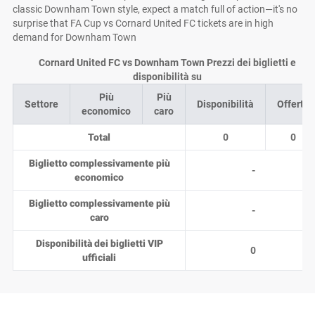
classic Downham Town style, expect a match full of action—it's no
surprise that FA Cup vs Cornard United FC tickets are in high
demand for Downham Town
Cornard United FC vs Downham Town Prezzi dei biglietti e
disponibilità su
Più
Più
Settore
Disponibilità
Offerte
economico
caro
Total
0
0
Biglietto complessivamente più
-
economico
Biglietto complessivamente più
-
caro
Disponibilità dei biglietti VIP
0
ufficiali