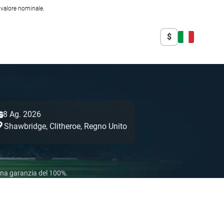
l valore nominale.
$
8 Ag. 2026
Shawbridge,
Clitheroe,
Regno Unito
 una garanzia del 100%.