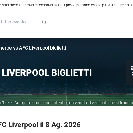
solo mercati primari e secondari sicuri. I prezzi possono essere più alti o inferiori a
theroe vs AFC Liverpool biglietti
 LIVERPOOL BIGLIETTI
r su Ticket-Compare.com sono autentici, da venditori verificati che offrono
FC Liverpool il 8 Ag. 2026