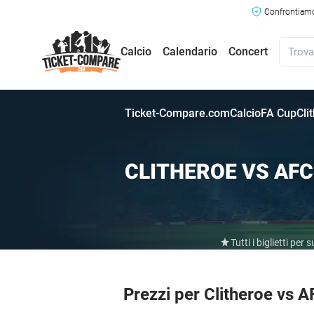
Confrontiamo 
Calcio
Calendario
Concert
Ticket-Compare.com
Calcio
FA Cup
Cli
CLITHEROE VS AFC
Tutti i biglietti pe
Prezzi per Clitheroe vs A