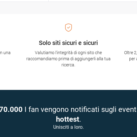
Solo siti sicuri e sicuri
con una
Valutiamo l'integrità di ogni sito che
Oltre 2
raccomandiamo prima di aggiungerli alla tua
per 
ricerca.
70.000
I fan vengono notificati sugli event
hottest
.
Unisciti a loro.