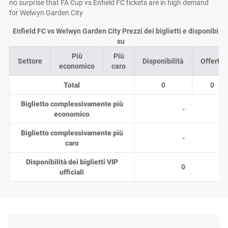
no surprise that FA Cup vs Enfield FC tickets are in high demand
for Welwyn Garden City
Enfield FC vs Welwyn Garden City Prezzi dei biglietti e disponibilit
su
Più
Più
Settore
Disponibilità
Offerte
economico
caro
Total
0
0
Biglietto complessivamente più
-
economico
Biglietto complessivamente più
-
caro
Disponibilità dei biglietti VIP
0
ufficiali