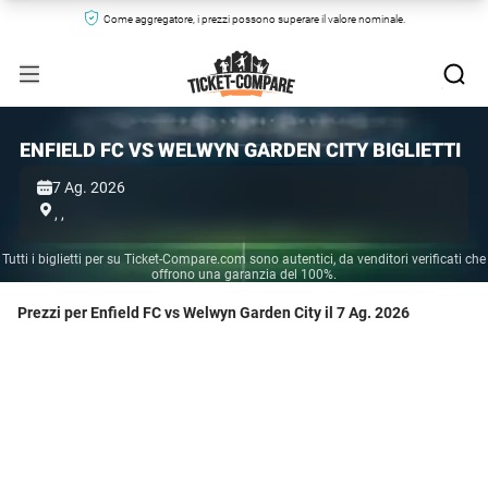
Come aggregatore, i prezzi possono superare il valore nominale.
ENFIELD FC VS WELWYN GARDEN CITY BIGLIETTI
7 Ag. 2026
,
,
Tutti i biglietti per su Ticket-Compare.com sono autentici, da venditori verificati che
offrono una garanzia del 100%.
Prezzi per Enfield FC vs Welwyn Garden City il 7 Ag. 2026